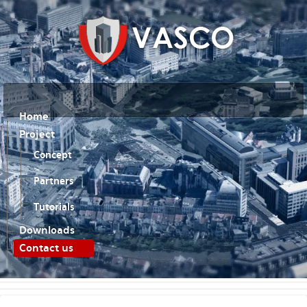
Home
Project
Concept
Partners
Tutorials
Downloads
Contact us